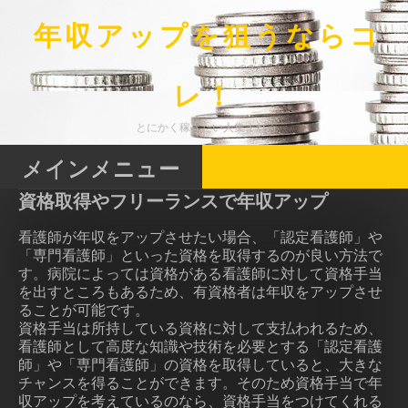
コ
ン
年収アップを狙うならコ
テ
ン
ツ
レ！
へ
ス
とにかく稼ぎたい人集まれ☆
キ
ッ
メインメニュー
プ
資格取得やフリーランスで年収アップ
看護師が年収をアップさせたい場合、「認定看護師」や
「専門看護師」といった資格を取得するのが良い方法で
す。病院によっては資格がある看護師に対して資格手当
を出すところもあるため、有資格者は年収をアップさせ
ることが可能です。
資格手当は所持している資格に対して支払われるため、
看護師として高度な知識や技術を必要とする「認定看護
師」や「専門看護師」の資格を取得していると、大きな
チャンスを得ることができます。そのため資格手当で年
収アップを考えているのなら、資格手当をつけてくれる